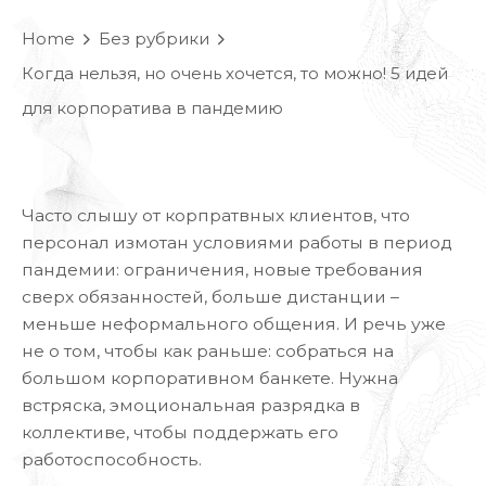
Skip
Home
Без рубрики
to
ГЛАВНАЯ
ПРОЕКТЫ
ФИЛОС
content
Когда нельзя, но очень хочется, то можно! 5 идей
для корпоратива в пандемию
Часто слышу от корпратвных клиентов, что
персонал измотан условиями работы в период
пандемии: ограничения, новые требования
сверх обязанностей, больше дистанции –
меньше неформального общения. И речь уже
не о том, чтобы как раньше: собраться на
большом корпоративном банкете. Нужна
встряска, эмоциональная разрядка в
коллективе, чтобы поддержать его
работоспособность.