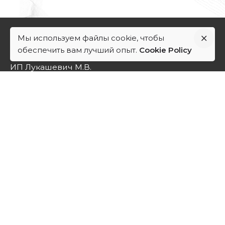
Мы используем файлы cookie, чтобы
Мария Атом
обеспечить вам лучший опыт.
Cookie Policy
ИП Лукашевич М.В.
ИНН 380109877039
ОГРНИП 319385000108667
Реактор Событий
Создаём эмоциональные реакции
тел.:
+7 914 872 38 73
Email:
lukashevichm@mail.ru
Telegram:
https://t.me/eventreactor
Ссылки
- Проекты
- Философия